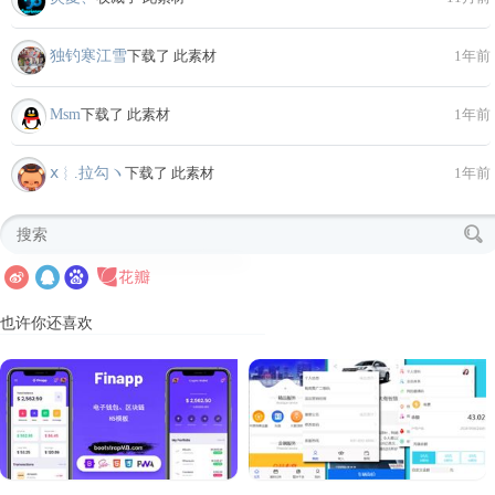
独钓寒江雪
下载了 此素材
1年前
Msm
下载了 此素材
1年前
ⅹ︴.拉勾ヽ
下载了 此素材
1年前
也许你还喜欢